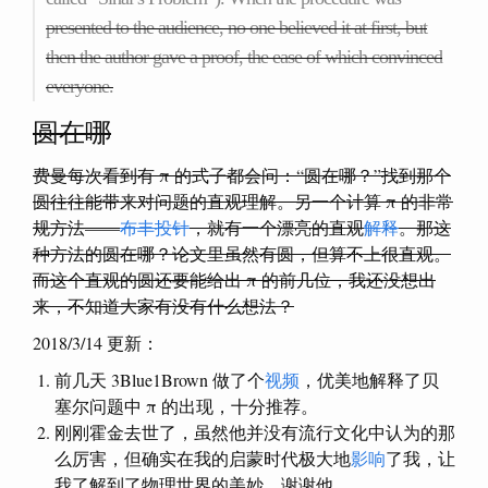
presented to the audience, no one believed it at first, but
then the author gave a proof, the ease of which convinced
everyone.
圆在哪
费曼每次看到有 π 的式子都会问：“圆在哪？”找到那个
圆往往能带来对问题的直观理解。另一个计算 π 的非常
规方法——
布丰投针
，就有一个漂亮的直观
解释
。那这
种方法的圆在哪？论文里虽然有圆，但算不上很直观。
而这个直观的圆还要能给出 π 的前几位，我还没想出
来，不知道大家有没有什么想法？
2018/3/14 更新：
前几天 3Blue1Brown 做了个
视频
，优美地解释了贝
塞尔问题中 π 的出现，十分推荐。
刚刚霍金去世了，虽然他并没有流行文化中认为的那
么厉害，但确实在我的启蒙时代极大地
影响
了我，让
我了解到了物理世界的美妙，谢谢他。