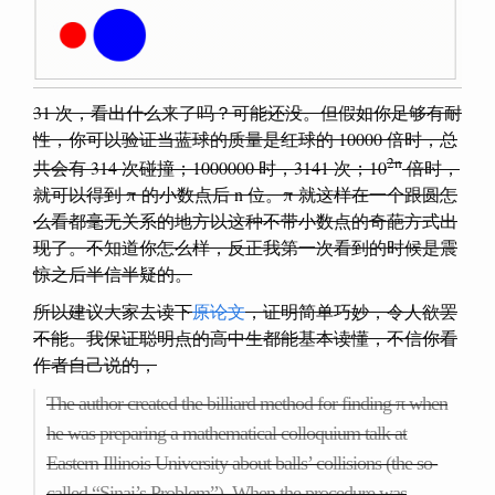
31 次，看出什么来了吗？可能还没。但假如你足够有耐
性，你可以验证当蓝球的质量是红球的 10000 倍时，总
2n
共会有 314 次碰撞；1000000 时，3141 次；10
倍时，
就可以得到 π 的小数点后 n 位。π 就这样在一个跟圆怎
么看都毫无关系的地方以这种不带小数点的奇葩方式出
现了。不知道你怎么样，反正我第一次看到的时候是震
惊之后半信半疑的。
所以建议大家去读下
原论文
，证明简单巧妙，
令人欲罢
不能
。我保证聪明点的高中生都能基本读懂，不信你看
作者自己说的，
The author created the billiard method for finding π when
he was preparing a mathematical colloquium talk at
Eastern Illinois University about balls’ collisions (the so-
called “Sinai’s Problem”). When the procedure was