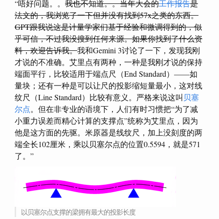
“唔好问题。。
我也不知道。。当年大会的
工作报告
是
法文的，我浏览了一下但并没有找到57x之类的东西。
GPT跟我说这是计量学家们基于经验和微调得到的，似
乎可信，不过我没搜到任何来源。如果你找到了什么资
料，欢迎告诉我。
我和Gemini 3讨论了一下，发现我刚
才说的不准确。艾里点有两种，一种是我刚才说的保持
端面平行，比较适用于端点尺（End Standard）——如
量块；还有一种是可以让尺的投影缩短量最小，这对线
纹尺（Line Standard）比较有意义。严格来说这叫
贝塞
尔点
。但在非专业的语境下，人们有时习惯把“为了减
小重力误差而精心计算的支撑点”统称为艾里点，因为
他是这方面的先驱。米原器是线纹尺，加上没刻度的两
端全长102厘米，乘以贝塞尔点的位置0.5594，就是571
了。”
以贝塞尔点支撑的梁拥有最大的投影长度