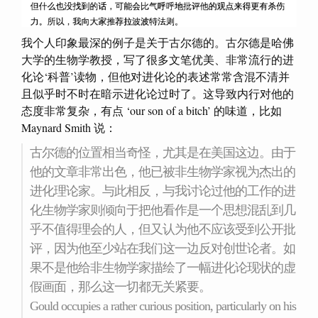
我个人印象最深的例子是关于古尔德的。古尔德是哈佛
大学的生物学教授，写了很多文笔优美、非常流行的进
化论‘科普’读物，但他对进化论的表述常常含混不清并
且似乎时不时在暗示进化论过时了。这导致内行对他的
态度非常复杂，有点 ‘our son of a bitch’ 的味道，比如
Maynard Smith 说：
古尔德的位置相当奇怪，尤其是在美国这边。由于
他的文章非常出色，他已被非生物学家视为杰出的
进化理论家。与此相反，与我讨论过他的工作的进
化生物学家则倾向于把他看作是一个思想混乱到几
乎不值得理会的人，但又认为他不应该受到公开批
评，因为他至少站在我们这一边反对创世论者。如
果不是他给非生物学家描绘了一幅进化论现状的虚
假画面，那么这一切都无关紧要。
Gould occupies a rather curious position, particularly on his