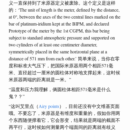
义一直保持到了米原器定义被废除。这个定义是这样
的：‘The unit of length is the meter, defined by the distance,
at 0°, between the axes of the two central lines marked on the
bar of platinum-iridium kept at the BIPM, and declared
Prototype of the meter by the 1st CGPM, this bar being
subject to standard atmospheric pressure and supported on
two cylinders of at least one centimeter diameter,
symmetrically placed in the same horizontal plane at a
distance of 571 mm from each other.’ 简单来说，当你在零
度和标准大气压下，把国际米原器用两个相距571毫
米、直径超过一厘米的圆柱体对称地支撑起来，这时候
米原器两端的距离就是一米。”
“温度和压力我理解，俩圆柱体相距571毫米是什么
鬼？？”
“这叫艾里点（
Airy points
），目前还没有中文维基页面
哦。不要忘了，米原器是有维度和重量的，假如你用两
个东西随便撑着它，它会形变，结果就是两端的截面不
再平行，这时候如何测量两个端面间的距离就有歧义