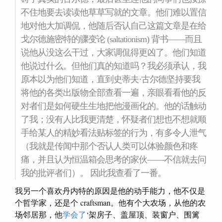
不住地要去读读他草草写就的文章。他们难以置信
地对他大加调侃，他随后否认自己这篇文章是在给
戈尔德施密特的骤变论 (saltationism) 背书——而且
说他从没这么干过，大家调侃得更凶了。他们知道
他说过什么。但他们真的知道吗？我必须承认，我
原本以为他们知道，直到史蒂夫·古尔德坚持要我
将他的各类出版物全部查看一遍，亲眼看看他的反
对者们是如何硬生生地把他漫画化的。他的话触动
了我；没有人比我更清楚，怀疑者们想也不想就顺
手给某人的精妙看法贴标签的行为，有多令人泄气
（我就是传闻中那个否认人类可以体验颜色和疼
痛，并且认为恒温箱会思考的家伙——不信就去问
我的批评者们）。 因此我查看了一番。
我另一个喜欢丹内特的原因是他的动手能力，他不仅是
个哲学家，还是个 craftsman。他有个大农场，从他的农
场邻居那，他
学会了
‘架房子、盖屋顶、装窗户、围篱