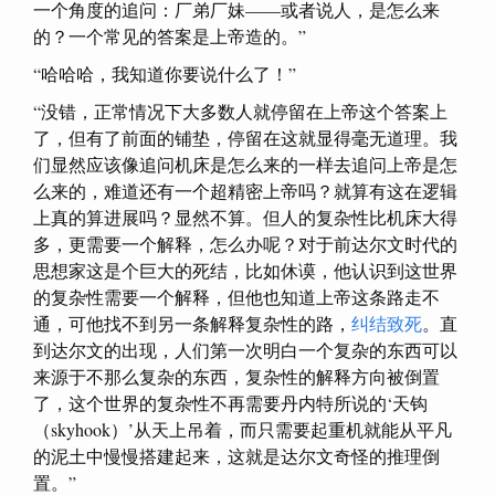
一个角度的追问：厂弟厂妹——或者说人，是怎么来
的？一个常见的答案是上帝造的。”
“哈哈哈，我知道你要说什么了！”
“没错，正常情况下大多数人就停留在上帝这个答案上
了，但有了前面的铺垫，停留在这就显得毫无道理。我
们显然应该像追问机床是怎么来的一样去追问上帝是怎
么来的，难道还有一个超精密上帝吗？就算有这在逻辑
上真的算进展吗？显然不算。但人的复杂性比机床大得
多，更需要一个解释，怎么办呢？对于前达尔文时代的
思想家这是个巨大的死结，比如休谟，他认识到这世界
的复杂性需要一个解释，但他也知道上帝这条路走不
通，可他找不到另一条解释复杂性的路，
纠结致死
。直
到达尔文的出现，人们第一次明白一个复杂的东西可以
来源于不那么复杂的东西，复杂性的解释方向被倒置
了，这个世界的复杂性不再需要丹内特所说的‘天钩
（skyhook）’从天上吊着，而只需要起重机就能从平凡
的泥土中慢慢搭建起来，这就是达尔文奇怪的推理倒
置。”