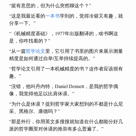
“挺有意思的，但为什么突然聊这个？”
“这是我最近看的
一本书
学到的，觉得冷僻又有趣，就
分享一下。”
“《机械精度基础》，1977年出版翻译的，啥书啊这
是，你咋找着的？”
“从一篇
哲学论文
里，它引用了书里的图片来展示测量
精度是如何通过自举/互举持续提高的。”
“哲学论文引用了一本机械精度的书？这作者应该很有
趣。”
“没错，他叫丹内特，Daniel Dennett，是我的哲学偶
像，我觉得他足以比肩休谟。”
“为什么是休谟？提到哲学家大家想到的不都是什么尼
采、黑格尔、康德吗？”
“那是外行，你用英文多搜搜就知道在什么都能分好几
派的哲学圈里对休谟的推崇有多么普遍了。”