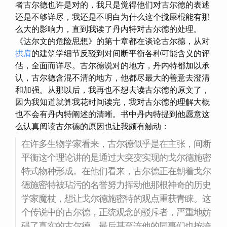
者古尔德也许是对的，我只是觉得他们对古尔德的表述
还是不够详尽，我还是不明白为什么这个搅屎棍能有那
么大的影响力，直到我读了丹内特对古尔德的处理。
《达尔文的危险思想》的第十章都在谈论古尔德，从对
拱肩
的建筑学细节反驳到对间断平衡各种可能含义的评
估，全面而详尽。古尔德说对的地方，丹内特都加以承
认，古尔德含混不清的地方，他都尽最大的善意去澄清
和加强。从那以后，我再也不想去读古尔德的原文了，
因为我知道就算我花时间读完，我对古尔德的理解大概
也不会有丹内特阐述的清晰。书中丹内特提到他愿意这
么认真阅读古尔德的原因也让我颇有触动：
在许多生物学家看来，古尔德似乎是在主张，间断
平衡这个理论讲的是通过大突变实现的戈尔德施密
特式物种形成。在他们看来，古尔德正在朝着戈尔
德施密特被玷污的名誉努力挥动他那根神奇的历史
学家魔杖，想让戈尔德施密特的观点重获青睐。这
个传说中的古尔德，正统观念的驳斥者，严重地妨
碍了真实的古尔德，最后甚至连他的同事们也按捺