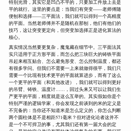
特别光滑，其实它是凹凸不平的，只要加工件放上去是
平的就行。这里的要点是：当我们有突变——老师傅随
便刨和选择——三平面法，我们就可以得到一个高精度
的平面。当然老师傅并不是随机在那刨，他们有他们的
技巧，这让突变更定向，但突变加选择正是进化算法的
核心。
真实情况当然要更复杂，魔鬼藏在细节中。三平面法其
实只适用于正方形平面，而怎么把三块巨大的铸铁平面
吊起来相互贴合、怎么避免形变、怎么控制温度，都还
有很多学问。但我们不需要一上来就做得很平，我们只
需要一个比现有技术更平的平面就算进步，而有了这么
一个更平的平面（和其他改进），我们就可以得到更好
的吊臂、铸铁、温度计……，回过头来又可以让我们生
产更平的平面，精度就是这么互举的。其实假如你是个
特别严谨的逻辑学家，你会发现之前谈到的米的定义是
不完备的：当你还不知道米是怎么定义的，你怎么判断
两个圆柱体是不是相距571毫米？但对进化论者这并不
是一个不可捍卫的事，尤其我们还有第一届大会的定