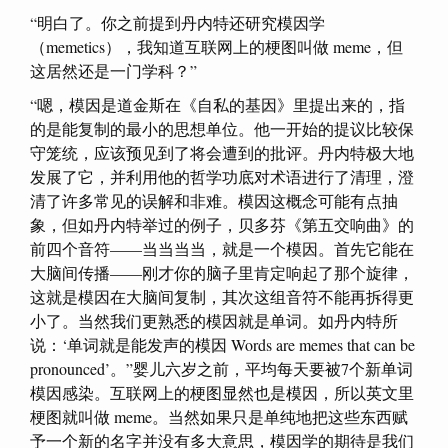
“明白了。你之前提到丹内特还研究模因学
（memetics），我知道互联网上的梗图叫做 meme，但
这居然还是一门学科？”
“嗯，模因是道金斯在《自私的基因》里提出来的，指
的是能复制的最小的思想单位。他一开始的提议比较保
守笼统，应该预见到了将会遭到的批评。丹内特极大地
发展了它，并利用他的哲学功底对术语进行了清理，澄
清了许多常见的误解和非难。模因这概念可能有点抽
象，但如丹内特举过的例子，贝多芬《第五交响曲》的
前四个音符——当当当当，就是一个模因。首先它能在
大脑间传播——刚才你的脑子里肯定响起了那个旋律，
这就是模因在大脑间复制，其次这组音符不能再拆得更
小了。当然我们更熟悉的模因就是单词。如丹内特所
说：‘单词就是能发声的模因 Words are memes that can be
pronounced’。”婴儿六岁之前，平均每天要被7个新单词
模因感染。互联网上的梗图显然也是模因，所以英文里
梗图就叫做 meme。当然如果只是单纯地把这些东西赋
予一个新的名字并没有多大意思，模因学的期待是我们