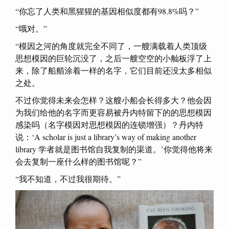
“你忘了人类和黑猩猩的基因相似度都有98.8%吗？”
“哦对。”
“模因之河的角度就完全不同了，一艘满载着人类顶级
思想模因的巨轮沉没了，之后一艘空空的小舢板浮了上
来，除了船艏涂着一样的名字，它们目前还没太多相似
之处。
不过你觉得未来会怎样？这艘小船会长得多大？他会因
为我们给他的名字而更容易被丹内特留下的的思想模因
感染吗（名字模因对思想模因的连锁增强）？丹内特
说：‘A scholar is just a library’s way of making another
library 学者就是图书馆自我复制的渠道。’你觉得他将来
会去复制一座什么样的图书馆呢？”
“我不知道，不过我很期待。”