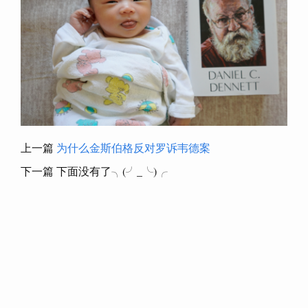
上一篇
为什么金斯伯格反对罗诉韦德案
下一篇 下面没有了╮(╯_╰)╭