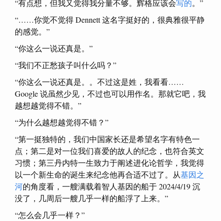
“有点想，但我又觉得我分量不够。辉格应该会
写的
。”
“……你觉不觉得 Dennett 这名字挺好的，很典雅很平静
的感觉。”
“你这么一说还真是。”
“我们不正愁孩子叫什么吗？”
“你这么一说还真是。。不过这是姓，我看看……
Google 说虽然少见，不过也可以用作名。那就它吧，我
越想越觉得不错。”
“为什么越想越觉得不错？”
“第一挺独特的，我们中国家长还是希望名字有特色一
点；第二是对一位我们喜爱的故人的纪念，也符合英文
习惯；第三丹内特一生致力于阐述进化论哲学，我觉得
以一个新生命的诞生来纪念他再合适不过了。从
基因之
河
的角度看，一艘满载着智人基因的船于 2024/4/19 沉
没了，几周后一艘几乎一样的船浮了上来。”
“怎么会几乎一样？”