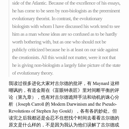
side of the Atlantic. Because of the excellence of his essays,
he has come to be seen by non-biologists as the preeminent
evolutionary theorist. In contrast, the evolutionary
biologists with whom I have discussed his work tend to see
him as a man whose ideas are so confused as to be hardly
worth bothering with, but as one who should not be
publicly criticized because he is at least on our side against
the creationists. All this would not matter, were it not that
he is giving non-biologists a largely false picture of the state
of evolutionary theory.
我读过很多进化大家对古尔德的批评，有 Maynard 这样
嘲讽的，有道金斯在《盲眼钟表匠》里对间断平衡的评
论（第九章），也有对古尔德诡辩手法和动机的诛心分
析（Joseph Carroll 的 Modern Darwinism and the Pseudo-
Revolutions of Stephen Jay Gould），各有各的妙处。但
读完之后我都还是会忍不住想找个时间去看看古尔德的
原文是什么样的，不是因为我认为他们误解了古尔德或