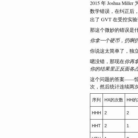
2015 年 Joshua
数学错误，在纠正后
出了 GVT 在受控
那这个微妙的错误是
你拿一个硬币，扔啊
你说这太简单了，独立
嗯没错，那现在
你再
你的结果里正反面各
这个问题的答案——惊
次，然后统计连续两
序列
HX的次数
HH
HHH
2
2
HHT
2
1