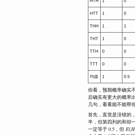
HTH
1
0
HTT
1
0
THH
1
1
THT
1
0
TTH
0
0
TTT
0
0
均值
1
0.5
你看，预期概率确实不
后确实有更大的概率
几句，看看能不能帮
首先，直觉是没错的
半，但第四列的和却
E
(
H
一定等于 0.5，但
(
E
H