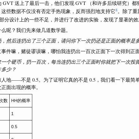
 Miller 为 GVT 送上了最后一击，他们发现 GVT （和许多后续研
8
，这些数据不仅没有否定手热现象，反而强烈地支持它
。除了重
实验部分设计上的一些不足，并进行了改进的实验，发现了显著的效
什么呢？我们先来做几道数学题。
扔，然后连扔出了三个正面，请问你下一次扔还是正面的概率是
事件嘛，赌徒谬误嘛，哪怕我连扔出一百次正面下一次得到正面的
拿一个硬币，扔一百次，每当连扔出三个正面时你就把下一次投
占多少？
人地——不是 0.5。为了证明它真的不是 0.5，我们看一下最
次正面出现的概率。
的次数
HH的概率
1
0.5