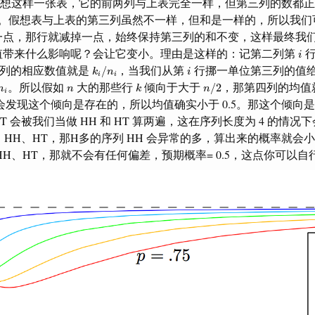
我们假想这样一张表，它的前两列与上表完全一样，但第三列的数都
.5。假想表与上表的第三列虽然不一样，但和是一样的，所以我
一点，那行就减掉一点，始终保持第三列的和不变，这样最终我
i
值带来什么影响呢？会让它变小。理由是这样的：记第二列第
行
i
k
i
/
n
i
i
四列的相应数值就是
，当我们从第
行挪一单位第三列的值
/
k
n
i
i
i
k
n
/
2
n
。所以假如
大的那些行
倾向于大于
，那第四列的均值
/
2
n
n
k
n
i
你会发现这个倾向是存在的，所以均值确实小于 0.5。那这个倾向
T 会被我们当做 HH 和 HT 算两遍，这在序列长度为 4 的情
HH、HH、HT，那H多的序列 HH 会异常的多，算出来的概率就会小
HH、HT，那就不会有任何偏差，预期概率= 0.5，这点你可以自