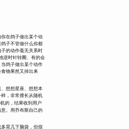
如你在鸽子做出某个动
果鸽子不管做什么你都
鸽子的动作毫无关系时
断地逆时针转圈、有的会
，当鸽子做出某个动作
会食物果然又掉出来
忌、想想星座、想想本
一样，非常擅长从随机
全随机的，结果收到用户
满意。用乔布斯自己的
就多晃几下脑袋，但假