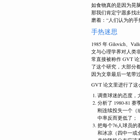
如食物真的是因为晃
那我们肯定宁愿多找
磨着：“人们认为的手
手热迷思
1985 年 Gilovi
文与心理学界对人类
常直接被称作 GVT
了这个研究，大部分
因为文章最后一笔带过的
GVT 论文里进行了
调查球迷的态度，
分析了 1980-
刚连续投失一个（
中率反而更低了；
把每个76人球员
和冰凉（四中一或