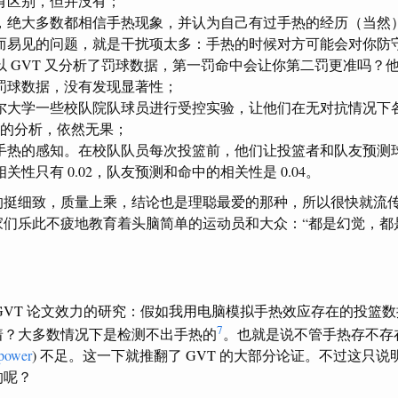
有区别，但并没有；
员，绝大多数都相信手热现象，并认为自己有过手热的经历（当然
而易见的问题，就是干扰项太多：手热的时候对方可能会对你防
 GVT 又分析了罚球数据，第一罚命中会让你第二罚更准吗？他们分析
罚球数据，没有发现显著性；
大学一些校队院队球员进行受控实验，让他们在无对抗情况下各投
一样的分析，依然无果；
手热的感知。在校队队员每次投篮前，他们让投篮者和队友预测
性只有 0.02，队友预测和命中的相关性是 0.04。
的挺细致，质量上乘，结论也是理聪最爱的那种，所以很快就流
家们乐此不疲地教育着头脑简单的运动员和大众：“都是幻觉，都
GVT 论文效力的研究：假如我用电脑模拟手热效应存在的投篮数据
7
着？大多数情况下是检测不出手热的
。也就是说不管手热存不存
power
) 不足。这一下就推翻了 GVT 的大部分论证。不过这只
的呢？