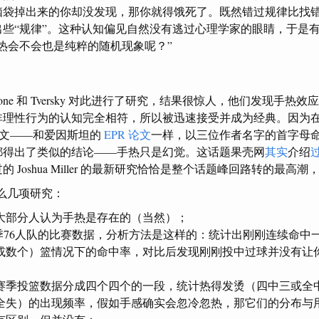
脑袋掉出来的你却没发现，那你就得饿死了。既然错过规律比找
出些“规律”。这种认知偏见自然没有逃过心理学家的眼睛，于是
热会不会也是纯粹的随机现象呢？”
ch、Vallone 和 Tversky 对此进行了研究，结果很惊人，他们发现手
非理性行为的认知完全相符，所以被迅速接受并成为经典。因为
 论文——和爱因斯坦的
EPR 论文
一样，以三位作者名字的首字母
都得出了类似的结论——手热只是幻觉。这话题果壳网
其实
介绍
 Joshua Miller 的最新研究恰恰是整个话题峰回路转的最高
这么几项研究：
大部分人认为手热是存在的（当然）；
81 赛季76人队的比赛数据，分析方法是这样的：统计出刚刚连续命
或数个）篮情况下的命中率，对比后发现刚刚投中过球并没有让
的赛季投篮数据分成四个四个的一段，统计热得发烫（四中三或全
全失）的出现频率，假如手感确实会忽冷忽热，那它们的分布与