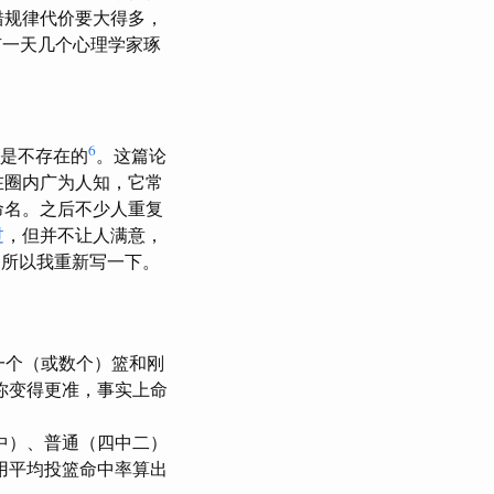
错规律代价要大得多，
有一天几个心理学家琢
6
热效应是不存在的
。这篇论
在圈内广为人知，它常
命名。之后不少人重复
过
，但并不让人满意，
潮，所以我重新写一下。
中一个（或数个）篮和刚
你变得更准，事实上命
中）、普通（四中二）
用平均投篮命中率算出