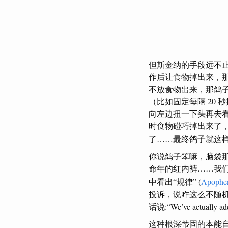
但斯金纳的手段远不
作后让食物掉出来，
不放食物出来，那鸽
（比如固定每隔 20
向左边扭一下头再去
时食物碰巧掉出来了
了……最终鸽子就这样
你说鸽子笨嘛，脑袋
命年的红内裤……我
中看出“规律” (
Apophe
投诉，说咋这么不随
话说:“We’ve actually adde
这种根深蒂固的本能