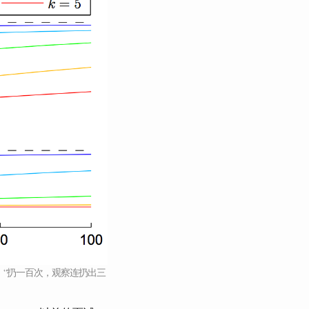
。“扔一百次，观察连扔出三
。