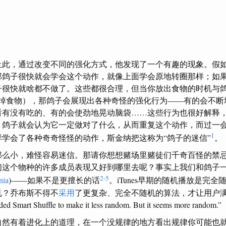
止此，通过改变不同的强化方式，他发现了一个有趣的现象。假
那鸽子很快就会学会这个动作，就像上面学会原地转圈那样；如
子很快就啥都不做了。这些都很合理，但当你放出食物的时机与
 秒掉食物），那鸽子会展现出各种奇怪的强化行为——有的会不
看有没有吃的、有的会使劲地晃动脑袋……这些行为也很好解释
，鸽子就会认为它一定做对了什么，从而重复这个动作，而过一
1
学会了各种奇奇怪怪的动作，斯金纳把这称为“鸽子的迷信”
。
那么小，难怪容易迷信。那请你想想赌场里赌徒们千奇百怪的禁
们这个物种的许多成员表现又好到哪里去呢？事实上我们和鸽子
2-5
nia
)——如果不是更擅长的话
。iTunes早期的随机播放是完
机？乔布斯不得不
采用
了更复杂、完全不随机的算法，才让用户
d Smart Shuffle to make it less random. But it seems more random.”
自然有着进化上的道理，在一个没规律的地方看出规律你可能也