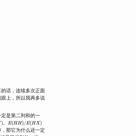
计算的话，连续多次正面
能跟上，所以我再多说
一定是第二列和的一
E
(
H
H
)
/
E
(
H
X
)
。
)
(
)
/
(
)
Y
E
H
H
E
H
X
5，那它为什么还一定