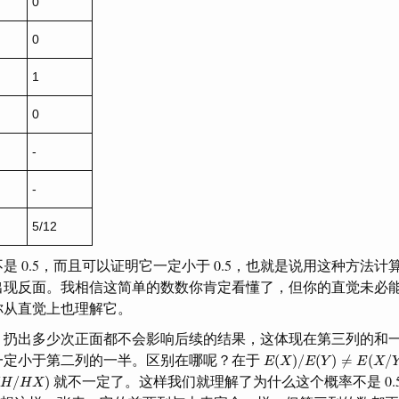
0
0
1
0
-
-
5/12
是 0.5，而且可以证明它一定小于 0.5，也就是说用这种方法
出现反面。我相信这简单的数数你肯定看懂了，但你的直觉未必
你从直觉上也理解它。
，扔出多少次正面都不会影响后续的结果，这体现在第三列的和
E
(
X
)
/
E
(
Y
)
≠
E
(
X
/
Y
)
一定小于第二列的一半。区别在哪呢？在于
(
)
/
(
)
≠
(
/
E
X
E
Y
E
X
H
/
H
X
)
就不一定了。这样我们就理解了为什么这个概率不是 0.
/
)
H
H
X