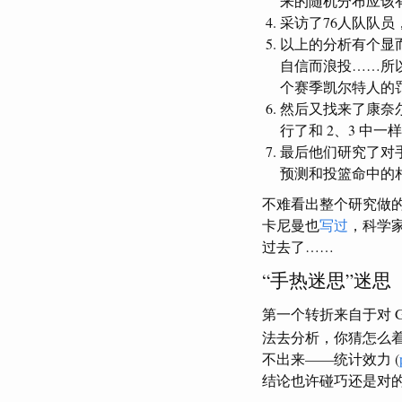
来的随机分布应该
采访了76人队队
以上的分析有个显
自信而浪投……所以
个赛季凯尔特人的
然后又找来了康奈尔
行了和 2、3 中
最后他们研究了对
预测和投篮命中的相关
不难看出整个研究做
卡尼曼也
写过
，科学
过去了……
“手热迷思”迷思
第一个转折来自于对 
法去分析，你猜怎么
不出来——统计效力 (
结论也许碰巧还是对