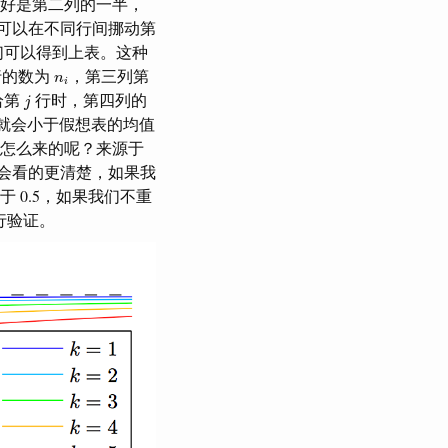
正好是第二列的一半，
们可以在不同行间挪动第
们可以得到上表。这种
n
i
的数为
，第三列第
n
i
j
给第
行时，第四列的
j
就会小于假想表的均值
是怎么来的呢？来源于
况下会看的更清楚，如果我
于 0.5，如果我们不重
行验证。