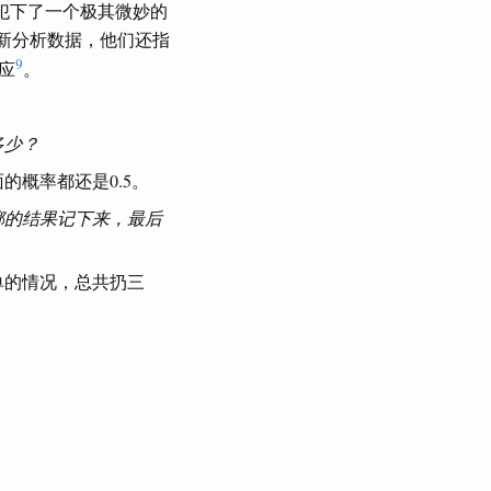
究）都犯下了一个极其微妙的
新分析数据，他们还指
9
应
。
多少？
概率都还是0.5。
掷的结果记下来，最后
简单的情况，总共扔三