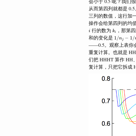
会小于 0.5 呢？
从而第四列就都是 0
三列的数值，这行加
操作会给第四列的均
k
i
i
行的数为
，那第
i
k
i
1
/
n
j
−
1
/
n
i
和的变化是
1
/
−
1
/
n
j
——0.5。观察上表
重复计算。也就是 HH
们把 HHHT 算作 
复计算，只把它拆成 